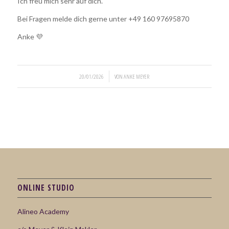
Ich freu mich sehr auf dich.
Bei Fragen melde dich gerne unter +49 160 97695870
Anke
💜
/
20/01/2026
VON
ANKE MEYER
ONLINE STUDIO
Alineo Academy